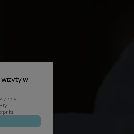
 wizyty w
wy, aby
zyty
rpnia.
E