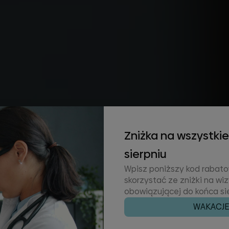
ażone
Zniżka na wszystkie
sierpniu
zyna się
Wpisz poniższy kod rabato
skorzystać ze zniżki na wi
obowiązującej do końca sie
WAKACJ