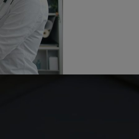
episywać konopie medyczne
nozowanych schorzeń, w
sychicznymi oraz
 medyczną marihuaną
 wsparcia terapii,
ych indywidualnego