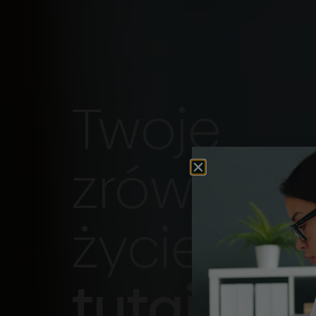
Twoje
zrównow
życie
zac
tutaj