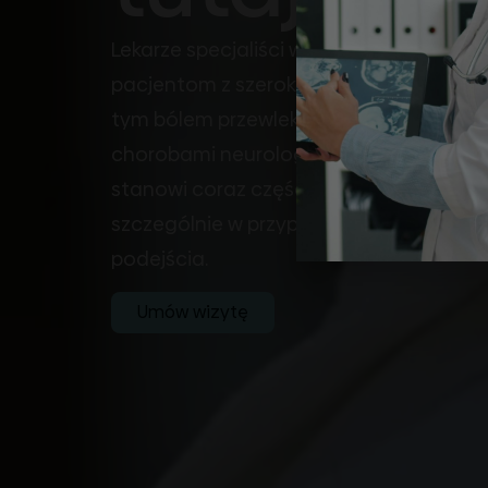
Lekarze specjaliści w Polsce mogą prz
pacjentom z szerokim zakresem zdiag
tym bólem przewlekłym, zaburzeniami p
chorobami neurologicznymi. Leczenie
stanowi coraz częściej stosowaną formę
szczególnie w przypadkach wymagając
podejścia.
Umów wizytę